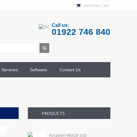
SHOPPING CART
Call us:
01922 746 840
Services
Software
Contact Us
PRODUCTS
Kingston 960GB SSD