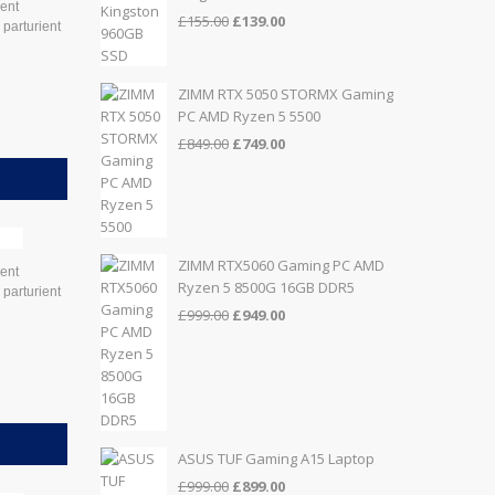
sent
Original
Current
£
155.00
£
139.00
parturient
price
price
was:
is:
£155.00.
£139.00.
ZIMM RTX 5050 STORMX Gaming
PC AMD Ryzen 5 5500
Original
Current
£
849.00
£
749.00
price
price
was:
is:
£849.00.
£749.00.
ZIMM RTX5060 Gaming PC AMD
sent
Ryzen 5 8500G 16GB DDR5
parturient
Original
Current
£
999.00
£
949.00
price
price
was:
is:
£999.00.
£949.00.
ASUS TUF Gaming A15 Laptop
Original
Current
£
999.00
£
899.00