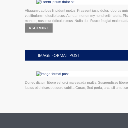
Aliquam dapibus tincidunt metus. Praesent justo dolor, lobortis quis
vestibulum molestie lacus. Aenean nonummy hendrerit mauris. Phase
montes, nascetur ridiculus mus. Nulla dui. Fusce feugiat malesua
READ MORE
IMAGE FORMAT POST
Donec dictum libero vel orci malesuada mattis. Suspendisse libero a
luctus et ultrices posuere cubilia Curae; Sed porta, arcu sit amet c