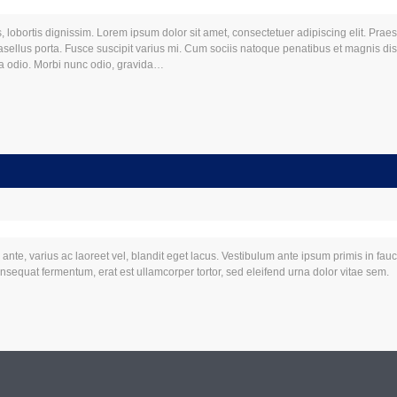
, lobortis dignissim. Lorem ipsum dolor sit amet, consectetuer adipiscing elit. Prae
llus porta. Fusce suscipit varius mi. Cum sociis natoque penatibus et magnis dis 
da odio. Morbi nunc odio, gravida…
nte, varius ac laoreet vel, blandit eget lacus. Vestibulum ante ipsum primis in fauc
onsequat fermentum, erat est ullamcorper tortor, sed eleifend urna dolor vitae sem.